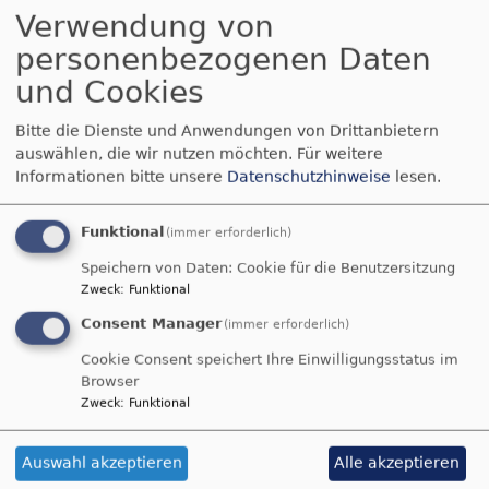
Verwendung von
personenbezogenen Daten
Referentin für Schulseelsorge
und Cookies
am Religionspädagogischen Zentrum
Heilsbronn
Bitte die Dienste und Anwendungen von Drittanbietern
auswählen, die wir nutzen möchten.
Für weitere
Pfarrerin Meike Hirschfelder
Informationen bitte unsere
Datenschutzhinweise
lesen.
Telefon: (0 98 72) 509 - 130
Funktional
(immer erforderlich)
Mobil: (0 15 1) 67 80 64 34
Speichern von Daten: Cookie für die Benutzersitzung
meike.hirschfelder@rpz-heilsbronn.de
Zweck
:
Funktional
Consent Manager
(immer erforderlich)
Cookie Consent speichert Ihre Einwilligungsstatus im
Browser
Zweck
:
Funktional
Auswahl akzeptieren
Alle akzeptieren