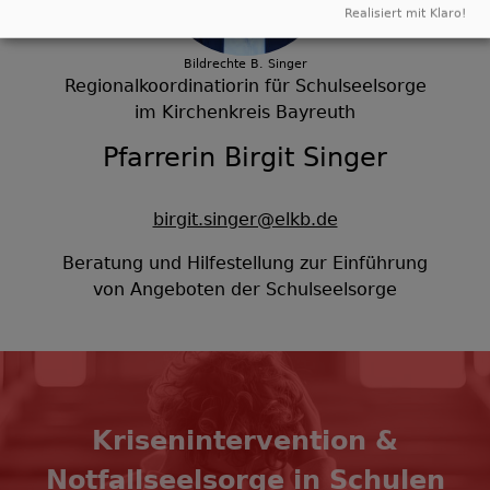
Realisiert mit Klaro!
Bildrechte
B. Singer
Regionalkoordinatiorin für Schulseelsorge
im Kirchenkreis Bayreuth
Pfarrerin Birgit Singer
birgit.singer@elkb.de
Beratung und Hilfestellung zur Einführung
von Angeboten der Schulseelsorge
Krisenintervention &
Notfallseelsorge in Schulen