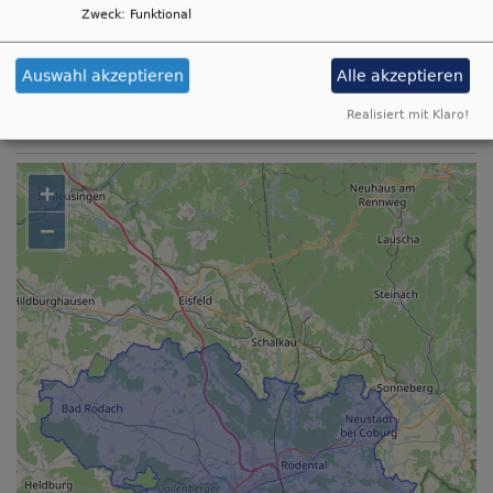
schulreferat.coburg@elkb.de
Zweck
:
Funktional
Auswahl akzeptieren
Alle akzeptieren
Zuständigkeitsbereich des Schulreferats im
Realisiert mit Klaro!
Dekanat Coburg
+
−