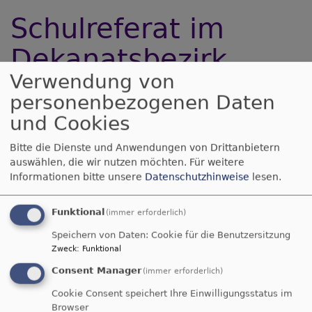
Schulreferat im
Dekanatsbezirk
Verwendung von
Coburg
personenbezogenen Daten
und Cookies
Bitte die Dienste und Anwendungen von Drittanbietern
Leiter des Schulreferats
auswählen, die wir nutzen möchten.
Für weitere
Informationen bitte unsere
Datenschutzhinweise
lesen.
Pfarrer Eckard Fischer
Funktional
(immer erforderlich)
Evang.-Luth. Schulreferat
Speichern von Daten: Cookie für die Benutzersitzung
Zweck
:
Funktional
im Dekanat Coburg
Pfarrgasse 6
Consent Manager
(immer erforderlich)
96450 Coburg
Cookie Consent speichert Ihre Einwilligungsstatus im
Telefon: (0 95 61) 80 57 0
Browser