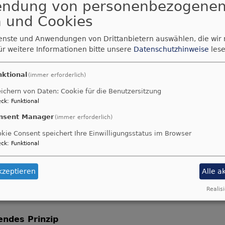
endung von personenbezogene
en die evangelische und die katholische Kirche gemein
 und Cookies
ltus drei kooperative Organisationsformen entwickelt: 
getrennten Religionsunterricht und ermöglichen es, auc
ienste und Anwendungen von Drittanbietern auswählen, die wir
gionsunterricht anzubieten.
ür weitere Informationen bitte unsere
Datenschutzhinweise
lese
nktional
(immer erforderlich)
eller Religionsunterricht kooperativ (KoRU
ichern von Daten: Cookie für die Benutzersitzung
ck
:
Funktional
nsent Manager
(immer erforderlich)
nterricht mit erweiterter Kooperation (R
kie Consent speichert Ihre Einwilligungsstatus im Browser
ck
:
Funktional
kzeptieren
Alle a
konfessionellen Religionsunterrichts an be
Realisi
endes Prinzip