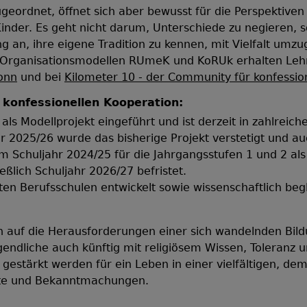
zugeordnet, öffnet sich aber bewusst für die Perspektive
Kinder. Es geht nicht darum, Unterschiede zu negieren, s
ng an, ihre eigene Tradition zu kennen, mit Vielfalt um
 Organisationsmodellen RUmeK und KoRUk erhalten Lehr
onn
und bei
Kilometer 10 - der Community für konfession
 konfessionellen Kooperation:
s Modellprojekt eingeführt und ist derzeit in zahlreich
hr 2025/26 wurde das bisherige Projekt verstetigt und au
m Schuljahr 2024/25 für die Jahrgangsstufen 1 und 2 al
ießlich Schuljahr 2026/27 befristet.
en Berufsschulen entwickelt sowie wissenschaftlich beg
en auf die Herausforderungen einer sich wandelnden Bi
endliche auch künftig mit religiösem Wissen, Toleranz 
 gestärkt werden für ein Leben in einer vielfältigen, de
xte und Bekanntmachungen.